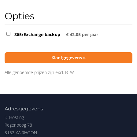
Opties
365/Exchange backup
€ 42,05 per jaar
Klantgegevens »
Alle genoemde prijzen zijn excl. BTW
Adresgegevens
D-Hosting
Regenboog 78
3162 XA RHOON